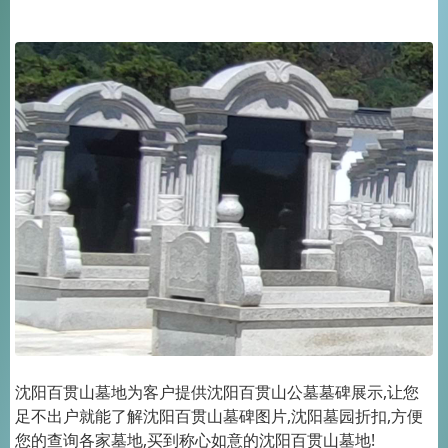
沈阳百贯山墓地为客户提供沈阳百贯山公墓墓碑展示,让您
足不出户就能了解沈阳百贯山墓碑图片,沈阳墓园折扣,方便
您的查询各家墓地,买到称心如意的沈阳百贯山墓地!