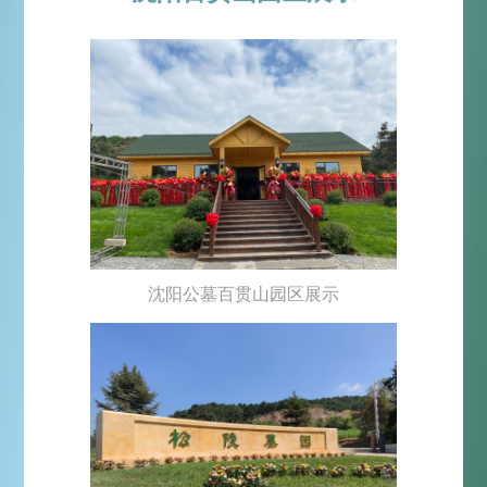
沈阳公墓百贯山园区展示