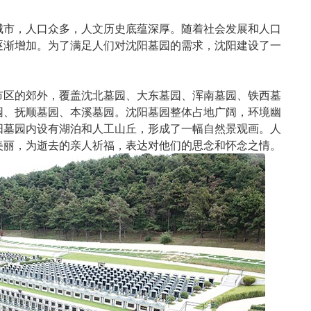
城市，人口众多，人文历史底蕴深厚。随着社会发展和人口
逐渐增加。为了满足人们对沈阳墓园的需求，沈阳建设了一
市区的郊外，覆盖沈北墓园、大东
墓园
、浑南
墓园
、铁西
墓
园
、抚顺
墓园
、本溪
墓园
。沈阳墓园整体占地广阔，环境幽
阳墓园内设有湖泊和人工山丘，形成了一幅自然景观画。人
美丽，为逝去的亲人祈福，表达对他们的思念和怀念之情。