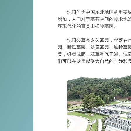
沈阳作为中国东北地区的重要
增加，人们对于墓葬空间的需求也
座现代化的百贯山松陵墓园。
沈阳公墓是永久墓园，坐落在
园
、新民
墓园
、法库
墓园
、铁岭
墓
美，绿树成荫，花草香气四溢。沈
们可以在这里感受大自然的宁静和